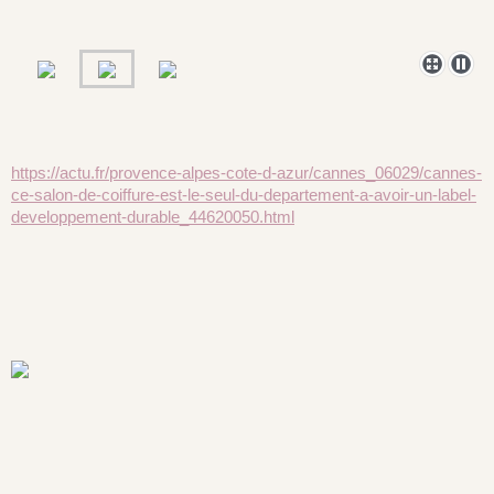
https://actu.fr/provence-alpes-cote-d-azur/cannes_06029/cannes-
ce-salon-de-coiffure-est-le-seul-du-departement-a-avoir-un-label-
developpement-durable_44620050.html